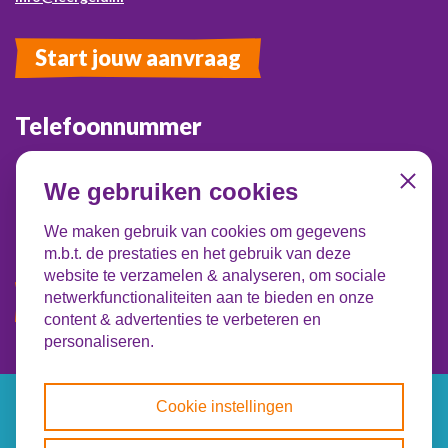
Start jouw aanvraag
Telefoonnummer
085 - 0664000
We gebruiken cookies
Close
Maandag t/m donderdag van 09.00-12.30 uur en 13.30-16.00
uur.
Voor vragen over een aanvraag neem je contact op met je lokale
We maken gebruik van cookies om gegevens
Leergeldstichting!
m.b.t. de prestaties en het gebruik van deze
website te verzamelen & analyseren, om sociale
Contact opnemen
netwerkfunctionaliteiten aan te bieden en onze
content & advertenties te verbeteren en
personaliseren.
Cookie instellingen
© Copyright 2026 Leergeld Nederland
Cookie
instellingen