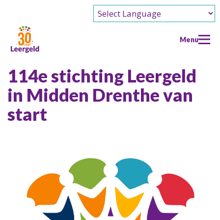
Powered by
Menu
114e stichting Leergeld
in Midden Drenthe van
Home
start
30 jaar
30 jaar
Voor ouders
30 jaar
Voor ouders
Over ons
Verhalen
Voor welke kinderen?
Over ons
Doe een aanvraag
Podcast
Hoe doe je een aanvraag?
Wie we zijn
Partners
Tijdlijn
Wat kun je aanvragen?
Wat we doen
Challenge
Partners
Doe mee
Waar kun je terecht?
Missie en beleid