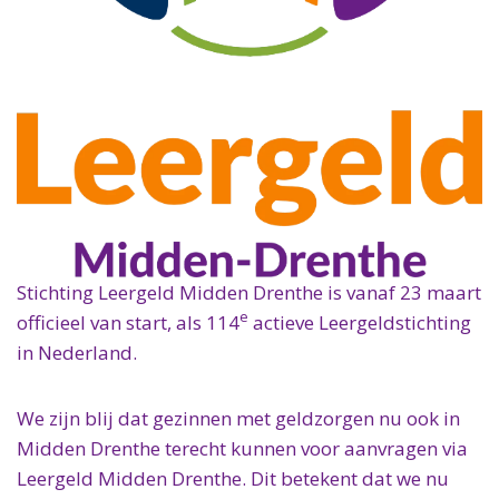
Sam& voor alle kinderen
Werkwijze
Doe mee
Doneren
De Leergeldformule
Nationale Postcode Loterij
Zo dien je een aanvraag in
Doneer
Effectiviteit
Doneren
Nieuws
Efteling
Wet vrijwillige ouderbijdrage
Word vrijwilliger
Campagnes
Particulier
Contact
Vriendenloterij
Mbo-studentenfonds
Word partner
Publicaties
Bedrijf
VriendenLoterij Bingo 2020
Veelgestelde vragen
In het onderwijs
Jaarverslagen en ANBI
Testament
Onderwijs Communicatie Groep
Vacatures
Samenwerken als fonds of stichting
Overige partners
Een grote gift
Belastingvoordeel
Stichting Leergeld Midden Drenthe is vanaf 23 maart
Partner worden
e
officieel van start, als 114
actieve Leergeldstichting
in Nederland.
We zijn blij dat gezinnen met geldzorgen nu ook in
Midden Drenthe terecht kunnen voor aanvragen via
Leergeld Midden Drenthe. Dit betekent dat we nu