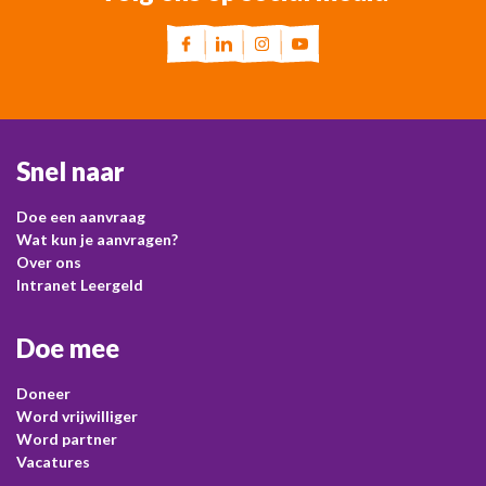
Snel naar
Doe een aanvraag
Wat kun je aanvragen?
Over ons
Intranet Leergeld
Doe mee
Doneer
Word vrijwilliger
Word partner
Vacatures