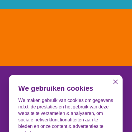
Telefoonnummer
Close
We gebruiken cookies
085 - 0664000
We maken gebruik van cookies om gegevens
Maandag t/m donderdag van 09.00-12.30
m.b.t. de prestaties en het gebruik van deze
uur en 13.30-16.00 uur.
website te verzamelen & analyseren, om
Voor vragen over een aanvraag neem je
sociale netwerkfunctionaliteiten aan te
contact op met je lokale Leergeldstichting!
bieden en onze content & advertenties te