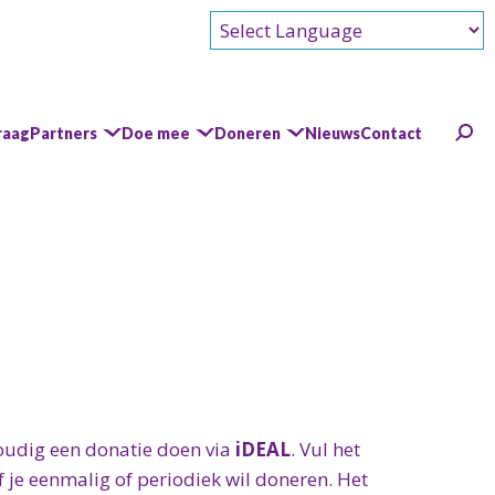
Powered by
raag
Partners
Doe mee
Doneren
Nieuws
Contact
oudig een donatie doen via
iDEAL
. Vul het
of je eenmalig of periodiek wil doneren. Het