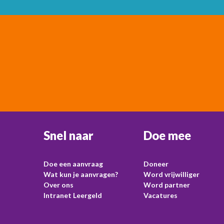
Snel naar
Doe mee
Doe een aanvraag
Doneer
Wat kun je aanvragen?
Word vrijwilliger
Over ons
Word partner
Intranet Leergeld
Vacatures