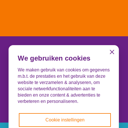
Telefoonnummer
Close
We gebruiken cookies
085 - 0664000
We maken gebruik van cookies om gegevens
Maandag t/m donderdag van 09.00-12.30
m.b.t. de prestaties en het gebruik van deze
uur en 13.30-16.00 uur.
website te verzamelen & analyseren, om
Voor vragen over een aanvraag neem je
sociale netwerkfunctionaliteiten aan te
contact op met je lokale Leergeldstichting!
bieden en onze content & advertenties te
Contact opnemen
verbeteren en personaliseren.
Cookie instellingen