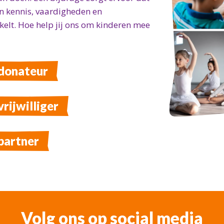
 en kennis, vaardigheden en
elt. Hoe help jij ons om kinderen mee
 donateur
rijwilliger
partner
Volg ons op social media