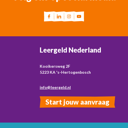
Leergeld Nederland
Kooikersweg 2F
5223 KA 's-Hertogenbosch
info@leergeld.nl
Start jouw aanvraag