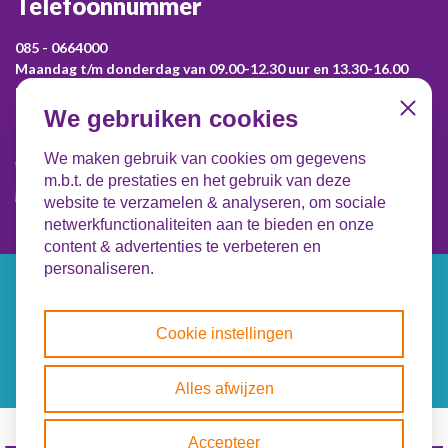
Telefoonnummer
085 - 0664000
Maandag t/m donderdag van 09.00-12.30 uur en 13.30-16.00
uur.
Voor vragen over een aanvraag neem je contact op met je lokale
We gebruiken cookies
Close
Leergeldstichting!
We maken gebruik van cookies om gegevens
Contact opnemen
m.b.t. de prestaties en het gebruik van deze
website te verzamelen & analyseren, om sociale
netwerkfunctionaliteiten aan te bieden en onze
content & advertenties te verbeteren en
personaliseren.
© Copyright 2026 Leergeld Nederland
Cookie
instellingen
Cookie instellingen
Alles afwijzen
Accepteer